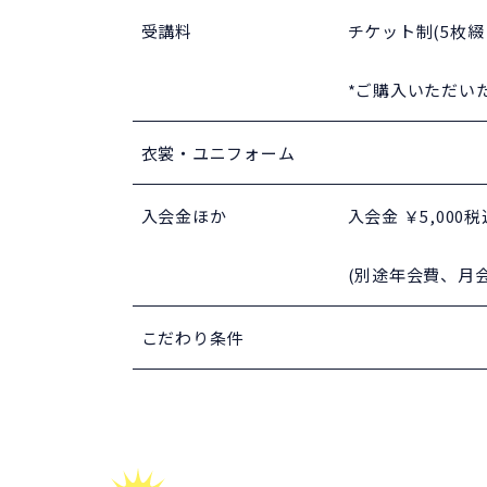
受講料
チケット制(5枚綴り
​*ご購入いただ
衣裳・ユニフォーム
入会金ほか
入会金 ￥5,000税
(別途年会費、月
こだわり条件