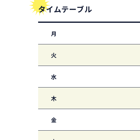
タイムテーブル
月
火
水
木
金