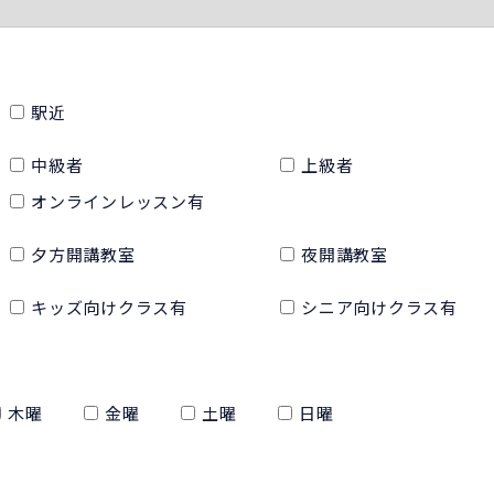
駅近
中級者
上級者
オンラインレッスン有
夕方開講教室
夜開講教室
キッズ向けクラス有
シニア向けクラス有
木曜
金曜
土曜
日曜