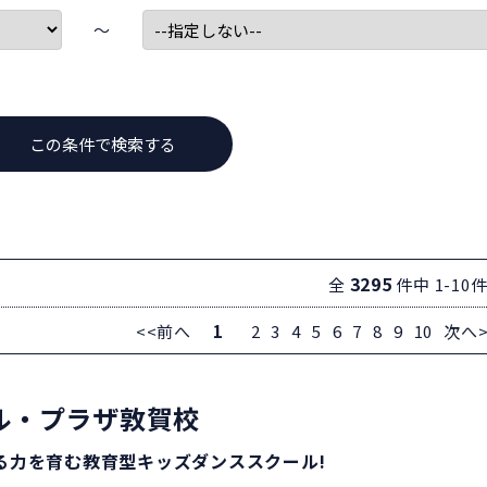
〜
3295
全
件中 1-10
<<前へ
1
2
3
4
5
6
7
8
9
10
次へ>
ル・プラザ敦賀校
る力を育む教育型キッズダンススクール!