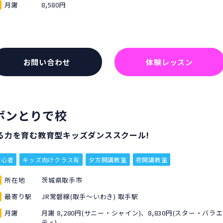
月謝
8,580円
お問い合わせ
体験レッスン
ボンとりで校
る力を育む教育型キッズダンススクール!
初心者
キッズ向けクラス有
夕方開講教室
夜開講教室
所在地
茨城県取手市
最寄り駅
JR常磐線(取手～いわき) 取手駅
月謝
月謝 8,280円(サニー・シャイン)、8,830円(スター・バラエ
ティ)