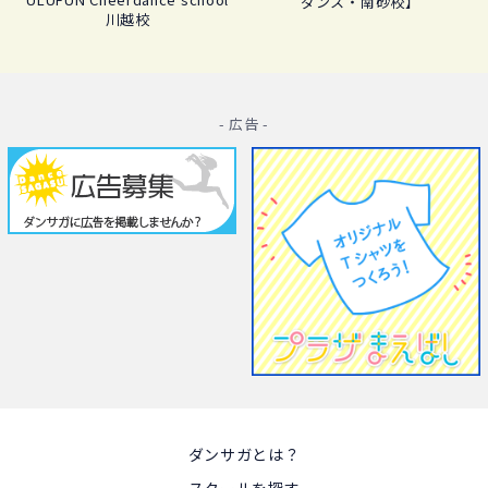
ダンス・南砂校】
川越校
- 広告 -
ダンサガとは？
スクールを探す