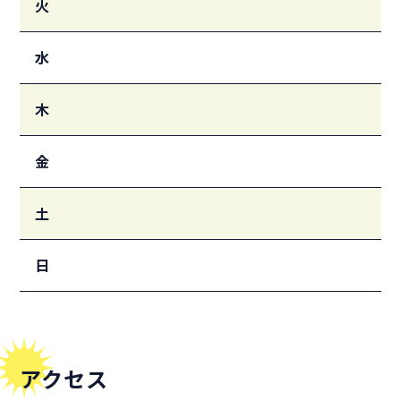
火
水
木
金
土
日
アクセス