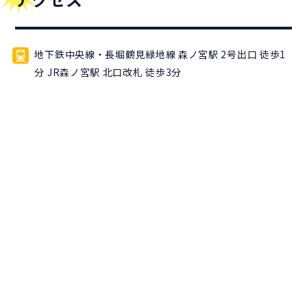
地下鉄中央線・長堀鶴見緑地線 森ノ宮駅 2号出口 徒歩1
分 JR森ノ宮駅 北口改札 徒歩3分