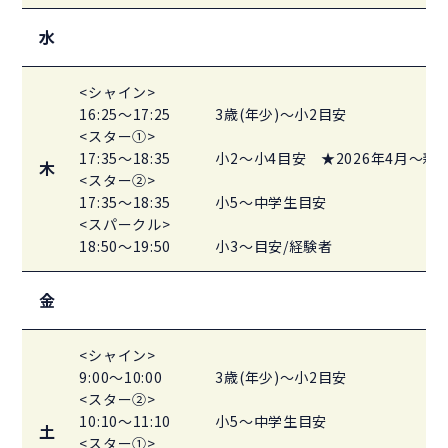
水
<シャイン>
16:25～17:25
3歳(年少)～小2目安
<スター①>
17:35～18:35
小2～小4目安 ★2026年4月〜新
木
<スター②>
17:35～18:35
小5～中学生目安
<スパークル>
18:50～19:50
小3～目安/経験者
金
<シャイン>
9:00～10:00
3歳(年少)～小2目安
<スター②>
10:10～11:10
小5～中学生目安
土
<スター①>