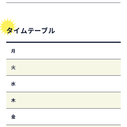
タイムテーブル
月
火
水
木
金