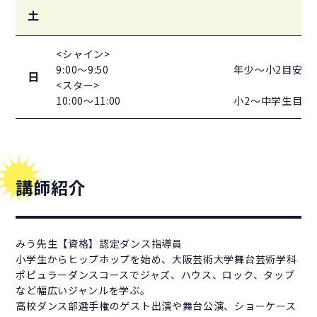
土
<シャイン>
9:00～9:50
年少～小2目安
日
<スター>
10:00～11:00
小2～中学生目安
講師紹介
みう先生【資格】認定ダンス指導員
小学生からヒップホップを始め、大阪芸術大学舞台芸術学科
ポピュラーダンスコースでジャズ、ハウス、ロック、タップ
など幅広いジャンルを学ぶ。
高校ダンス部選手権のゲスト出演や舞台公演、ショーケース