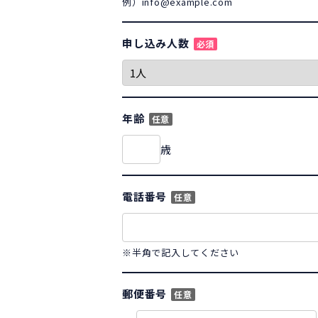
例）info@example.com
申し込み人数
必須
年齢
任意
歳
電話番号
任意
※半角で記入してください
郵便番号
任意