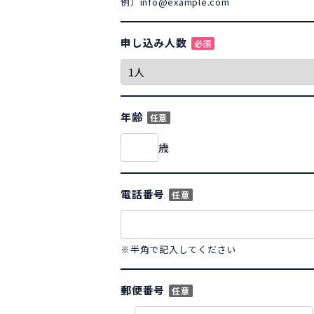
例）info@example.com
申し込み人数
必須
年齢
任意
歳
電話番号
任意
※半角で記入してください
郵便番号
任意