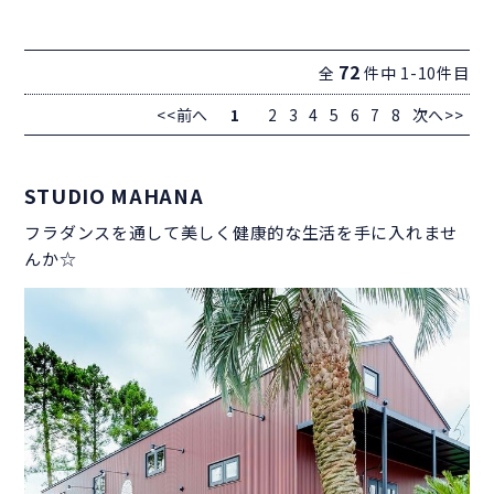
72
全
件中 1-10件目
<<前へ
1
2
3
4
5
6
7
8
次へ>>
STUDIO MAHANA
フラダンスを通して美しく健康的な生活を手に入れませ
んか☆