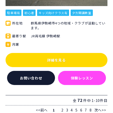
駐車場有
初心者
キッズ向けクラス有
夕方開講教室
所在地
群馬県伊勢崎市4つの地域・クラブが活動してい
ます。
最寄り駅
JR両毛線 伊勢崎駅
月謝
詳細を見る
お問い合わせ
体験レッスン
72
全
件中 1-10件目
<<前へ
1
2
3
4
5
6
7
8
次へ>>