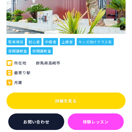
駐車場有
初心者
中級者
上級者
キッズ向けクラス有
昼開講教室
夜開講教室
所在地
群馬県高崎市
最寄り駅
月謝
詳細を見る
お問い合わせ
体験レッスン