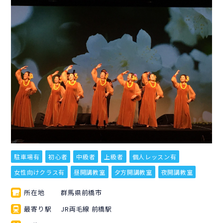
駐車場有
初心者
中級者
上級者
個人レッスン有
女性向けクラス有
昼開講教室
夕方開講教室
夜開講教室
所在地
群馬県前橋市
最寄り駅
JR両毛線 前橋駅