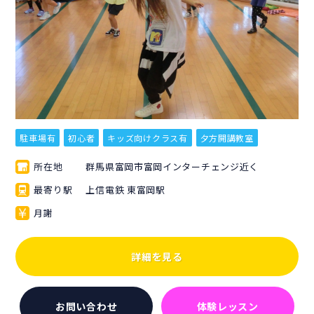
駐車場有
初心者
キッズ向けクラス有
夕方開講教室
所在地
群馬県富岡市富岡インターチェンジ近く
最寄り駅
上信電鉄 東富岡駅
月謝
詳細を見る
お問い合わせ
体験レッスン