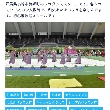
群馬県高崎市箕郷町のフラダンススクールです。各クラ
ス3〜6人の少人数制で、和気あいあいフラを楽しんでま
す。初心者歓迎スクールです!
駐車場有
初心者
中級者
上級者
個人レッスン有
女性向けクラス有
キッズ向けクラス有
シニア向けクラス有
昼開講教室
夕方開講教室
夜開講教室
オンラインレッスン有