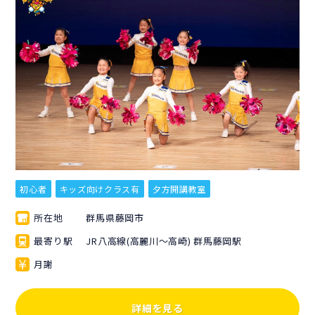
初心者
キッズ向けクラス有
夕方開講教室
所在地
群馬県藤岡市
最寄り駅
JR八高線(高麗川～高崎) 群馬藤岡駅
月謝
詳細を見る