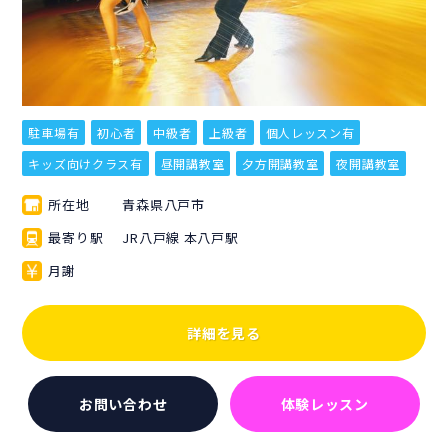
駐車場有
初心者
中級者
上級者
個人レッスン有
キッズ向けクラス有
昼開講教室
夕方開講教室
夜開講教室
所在地
青森県八戸市
最寄り駅
JR八戸線 本八戸駅
月謝
詳細を見る
お問い合わせ
体験レッスン