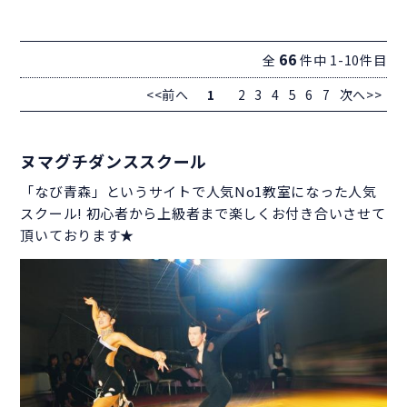
66
全
件中 1-10件目
<<前へ
1
2
3
4
5
6
7
次へ>>
ヌマグチダンススクール
「なび青森」というサイトで人気No1教室になった人気
スクール! 初心者から上級者まで楽しくお付き合いさせて
頂いております★