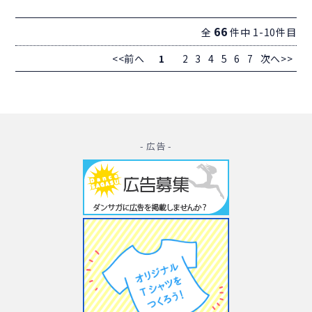
66
全
件中 1-10件目
<<前へ
1
2
3
4
5
6
7
次へ>>
- 広告 -