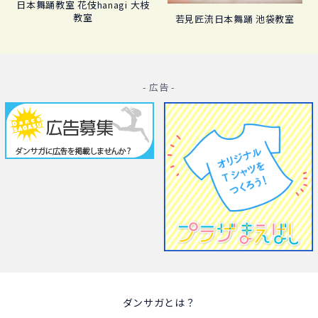
日本舞踊教室 花伎hanagi 大枝
教室
若見匠流日本舞踊 池袋教室
- 広告 -
ダンサガとは？