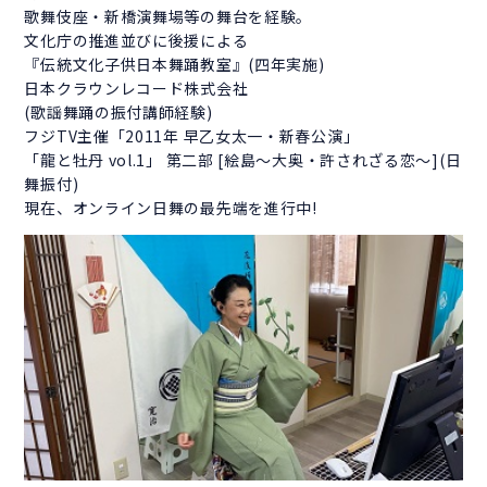
歌舞伎座・新橋演舞場等の舞台を経験。
文化庁の推進並びに後援による
『伝統文化子供日本舞踊教室』(四年実施)
日本クラウンレコード株式会社
(歌謡舞踊の振付講師経験)
フジTV主催「2011年 早乙女太一・新春公演」
「龍と牡丹 vol.1」 第二部 [絵島～大奥・許されざる恋～](日
舞振付)
現在、オンライン日舞の最先端を進行中!