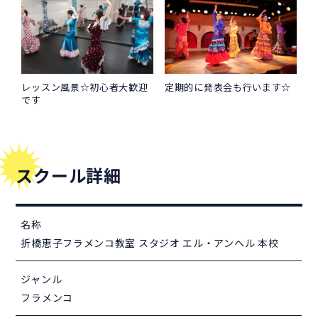
レッスン風景☆初心者大歓迎
定期的に発表会も行います☆
です
スクール詳細
名称
折橋恵子フラメンコ教室 スタジオ エル・アンヘル 本校
ジャンル
フラメンコ