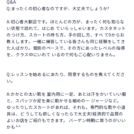
Q&A
Q:まったくの初心者なのですが、大丈夫でしょうか?
A:初心者大歓迎です。ほとんどの方が、まったく何も知らな
い状態で訪れて、はじめ ていらっしゃいます。カスタネット
のつけ方、スカートの持ち方、手の回し方、すべ て0からお
教えします。一緒に練習している皆さんも同じ経験をしてき
た人ばかり。個別のペースで、その方にあったレベルの指導
を、クラス中にいれて いるので何もご心配いりません。
Q:レッスンを始めるにあたり、用意するものを教えてくださ
い。
A:かかとの太い靴を 室内用に一足、あとは汗をかいていい服
と、スパッツか足を楽に動かせる細めのー ジャージなど。
ゆったりしたスカートがあれば、それも。専門的な靴や小道
具は、ど うしても欲しくなったらで大丈夫!経済的で品質の
よいお店をご紹介もできます。 バーゲン時期に買うのがいい
かも^^