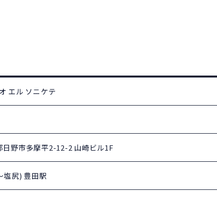
オ エル ソニケテ
京都日野市多摩平2-12-2 山崎ビル1F
～塩尻) 豊田駅